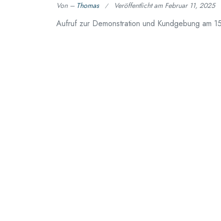
Von –
Thomas
Veröffentlicht am
Februar 11, 2025
Aufruf zur Demonstration und Kundgebung am 15
Demonstration für Demokratie und Menschenrecht
Gefahren, die der Demokratie in Deutschland 20
Gruppen drohen. Am 15.2. findet die Demoab 13 U
Weiterlesen