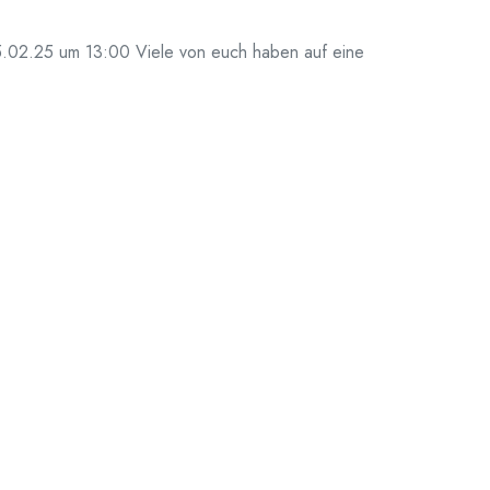
.02.25 um 13:00 Viele von euch haben auf eine
e in Celle gewartet. Zu drängend und gewichtig sind die
25 durch erstarkende rechtsextreme Parteien und
hr statt.Treffpunkt ist der Thaerplatz.Nach einem