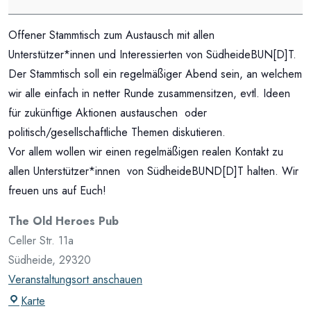
und
Vielfalt
Offener Stammtisch zum Austausch mit allen
Unterstützer*innen und Interessierten von SüdheideBUN[D]T.
Der Stammtisch soll ein regelmäßiger Abend sein, an welchem
wir alle einfach in netter Runde zusammensitzen, evtl. Ideen
für zukünftige Aktionen austauschen oder
politisch/gesellschaftliche Themen diskutieren.
Vor allem wollen wir einen regelmäßigen realen Kontakt zu
allen Unterstützer*innen von SüdheideBUND[D]T halten. Wir
freuen uns auf Euch!
The Old Heroes Pub
Celler Str. 11a
Südheide
,
29320
Veranstaltungsort anschauen
The
Karte