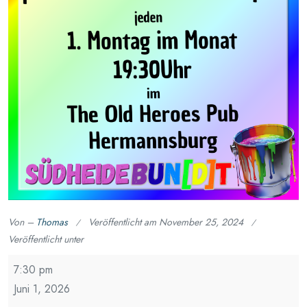
Von –
Thomas
Veröffentlicht am
November 25, 2024
Veröffentlicht unter
Stammtisch
7:30 pm
für
Juni 1, 2026
Demokratie